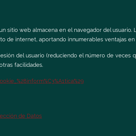
n sitio web almacena en el navegador del usuario. La
o de internet, aportando innumerables ventajas en la
 sesión del usuario (reduciendo el número de veces q
tras facilidades.
/Cookie_%28inform%C3%A1tica%29
tección de Datos