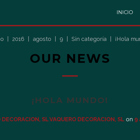
INICIO
io
|
2016
|
agosto
|
9
|
Sin categoría
|
¡Hola mu
OUR NEWS
¡HOLA MUNDO!
 DECORACION, SL VAQUERO DECORACION, SL
on
9