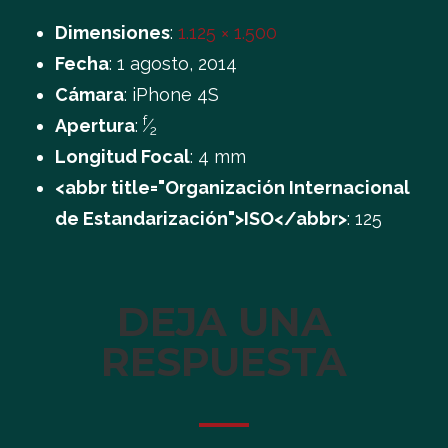
Dimensiones
:
1.125 × 1.500
Fecha
:
1 agosto, 2014
Cámara
:
iPhone 4S
f
Apertura
:
⁄
2
Longitud Focal
:
4 mm
<abbr title="Organización Internacional
de Estandarización">ISO</abbr>
:
125
DEJA UNA
RESPUESTA