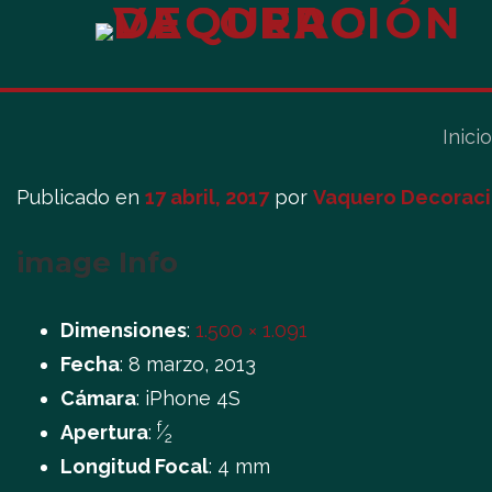
Inicio
Publicado en
17 abril, 2017
por
Vaquero Decorac
image Info
Dimensiones
:
1.500 × 1.091
Fecha
:
8 marzo, 2013
Cámara
:
iPhone 4S
f
Apertura
:
⁄
2
Longitud Focal
:
4 mm