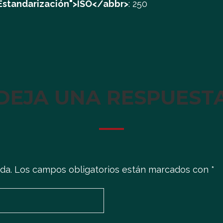
 Estandarización">ISO</abbr>
:
250
DEJA UNA RESPUEST
da.
Los campos obligatorios están marcados con
*