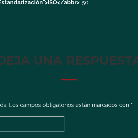
 Estandarización">ISO</abbr>
:
50
DEJA UNA RESPUEST
da.
Los campos obligatorios están marcados con
*