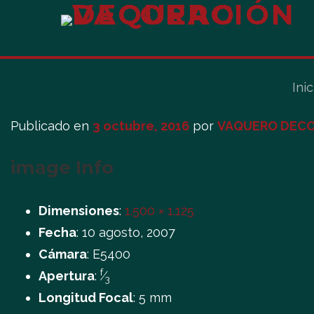
Inic
Publicado en
3 octubre, 2016
por
VAQUERO DECO
image Info
Dimensiones
:
1.500 × 1.125
Fecha
:
10 agosto, 2007
Cámara
:
E5400
f
Apertura
:
⁄
3
Longitud Focal
:
5 mm