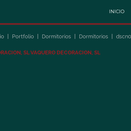
INICIO
io
|
Portfolio
|
Dormitorios
|
Dormitorios
|
dscn
RACION, SL VAQUERO DECORACION, SL