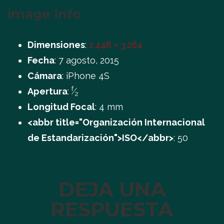
image Info
Dimensiones
:
2.448 × 3.264
Fecha
:
7 agosto, 2015
Cámara
:
iPhone 4S
f
Apertura
:
⁄
2
Longitud Focal
:
4 mm
<abbr title="Organización Internacional
de Estandarización">ISO</abbr>
:
50
DEJA UNA
RESPUESTA