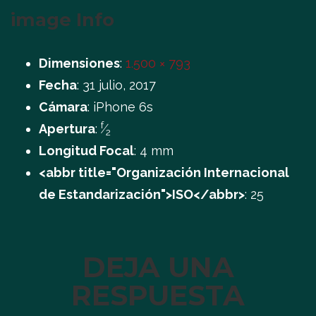
image Info
Dimensiones
:
1.500 × 793
Fecha
:
31 julio, 2017
Cámara
:
iPhone 6s
f
Apertura
:
⁄
2
Longitud Focal
:
4 mm
<abbr title="Organización Internacional
de Estandarización">ISO</abbr>
:
25
DEJA UNA
RESPUESTA