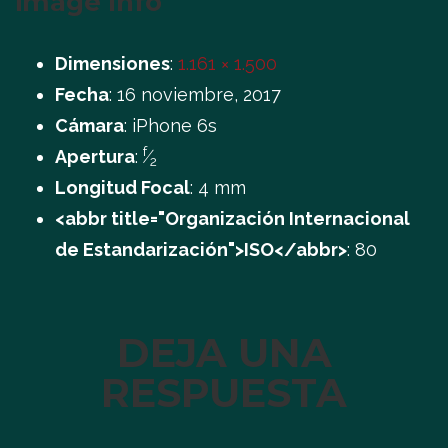
image Info
Dimensiones
:
1.161 × 1.500
Fecha
:
16 noviembre, 2017
Cámara
:
iPhone 6s
f
Apertura
:
⁄
2
Longitud Focal
:
4 mm
<abbr title="Organización Internacional
de Estandarización">ISO</abbr>
:
80
DEJA UNA
RESPUESTA