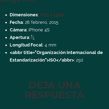
Dimensiones
:
1.125 × 1.500
Fecha
:
28 febrero, 2015
Cámara
:
iPhone 4S
f
Apertura
:
⁄
2
Longitud Focal
:
4 mm
<abbr title="Organización Internacional de
Estandarización">ISO</abbr>
:
250
DEJA UNA
RESPUESTA