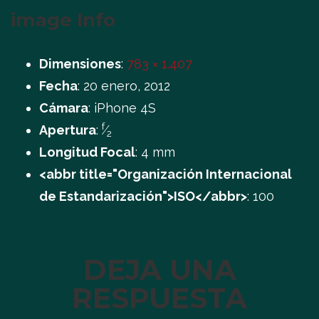
image Info
Dimensiones
:
783 × 1.407
Fecha
:
20 enero, 2012
Cámara
:
iPhone 4S
f
Apertura
:
⁄
2
Longitud Focal
:
4 mm
<abbr title="Organización Internacional
de Estandarización">ISO</abbr>
:
100
DEJA UNA
RESPUESTA