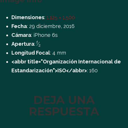
Dimensiones
:
1.125 × 1.500
Fecha
:
29 diciembre, 2016
Cámara
:
iPhone 6s
f
Apertura
:
⁄
2
Longitud Focal
:
4 mm
<abbr title="Organización Internacional de
Estandarización">ISO</abbr>
:
160
DEJA UNA
RESPUESTA