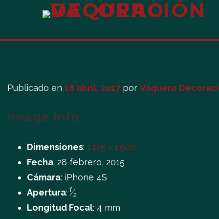
Publicado en
18 abril, 2017
por
Vaquero Decorac
image Info
Dimensiones
:
1.125 × 1.500
Fecha
:
28 febrero, 2015
Cámara
:
iPhone 4S
f
Apertura
:
⁄
2
Longitud Focal
:
4 mm