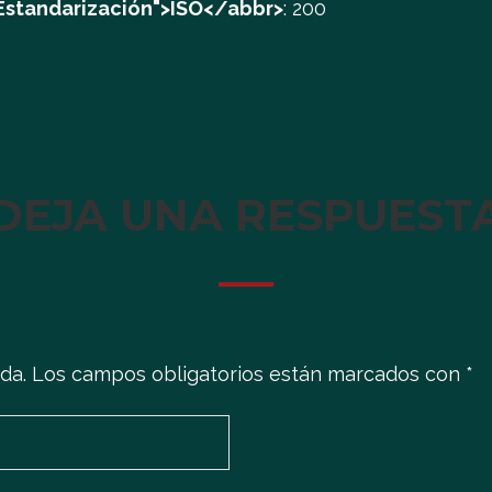
 Estandarización">ISO</abbr>
:
200
DEJA UNA RESPUEST
da.
Los campos obligatorios están marcados con
*