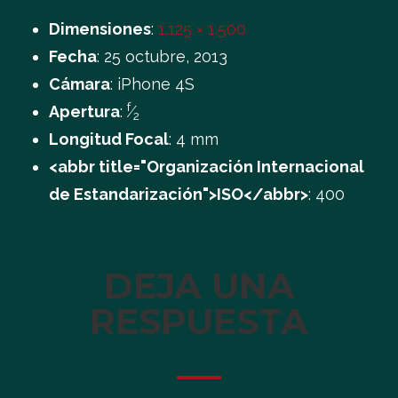
Dimensiones
:
1.125 × 1.500
Fecha
:
25 octubre, 2013
Cámara
:
iPhone 4S
f
Apertura
:
⁄
2
Longitud Focal
:
4 mm
<abbr title="Organización Internacional
de Estandarización">ISO</abbr>
:
400
DEJA UNA
RESPUESTA